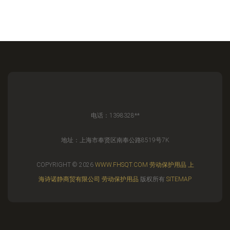
电话：1398328**
地址：上海市奉贤区南奉公路8519号7K
COPYRIGHT © 2026
WWW.FHSQT.COM
劳动保护用品
上
海诗诺静商贸有限公司
劳动保护用品
版权所有
SITEMAP