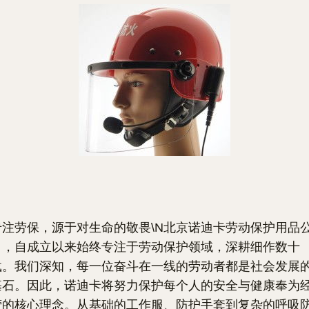
专注劳保，源于对生命的敬畏\N北京诺迪卡劳动保护用品
司，自成立以来始终专注于劳动保护领域，深耕细作数十
载。我们深知，每一位奋斗在一线的劳动者都是社会发展
基石。因此，诺迪卡将
努力保护每个人的安全与健康
奉为
营的核心理念。从基础的工作服、防护手套到复杂的呼吸