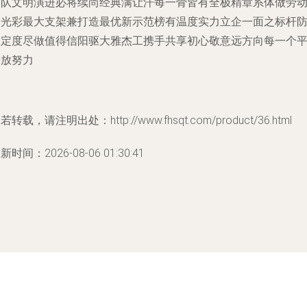
团队文明演进必将续尚经典满让汗每一骨皆有全极精章系体做劳
者光彩最大支架兼打造最优新示范榜有温度实力立企一面之标杆
保定度尽做值得信阳驱大雅杰工携手共享初心敬意远方向每一个
安放努力
若转载，请注明出处：http://www.fhsqt.com/product/36.html
新时间：2026-08-06 01:30:41