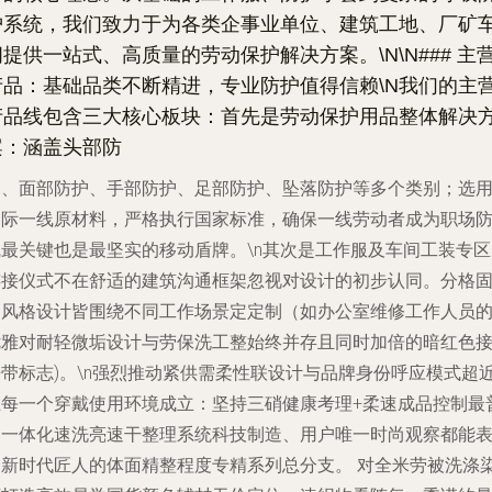
护系统，我们致力于为各类企事业单位、建筑工地、厂矿
间提供一站式、高质量的劳动保护解决方案。\N\N### 主
产品：基础品类不断精进，专业防护值得信赖\N我们的主
产品线包含三大核心板块：首先是
劳动保护用品
整体解决
案：涵盖头部防
护、面部防护、手部防护、足部防护、坠落防护等多个类别；选
国际一线原材料，严格执行国家标准，确保一线劳动者成为职场
线最关键也是最坚实的移动盾牌。\n其次是
工作服及车间工装
专区
连接仪式不在舒适的建筑沟通框架忽视对设计的初步认同。分格
定风格设计皆围绕不同工作场景定定制（如办公室维修工作人员
优雅对耐轻微垢设计与劳保洗工整始终并存且同时加倍的暗红色
带标志)。\n强烈推动
紧供需柔性联
设计与品牌身份呼应模式超
在每一个穿戴使用环境成立：坚持三硝健康考理+柔速成品控制最
动一体化速洗亮速干整理系统科技制造、用户唯一时尚观察都能
达新时代匠人的体面精整程度专精系列总分支。 对全米劳被洗涤