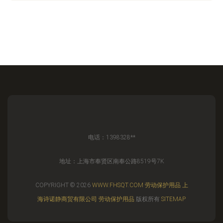
电话：1398328**
地址：上海市奉贤区南奉公路8519号7K
COPYRIGHT © 2026
WWW.FHSQT.COM
劳动保护用品
上
海诗诺静商贸有限公司
劳动保护用品
版权所有
SITEMAP