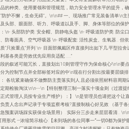
用品的种类、使用要领和管理规范，助力安全管理水平的提升，
“防护不懈，生命无碍”。\n\n## 一、现场推广常见装备清单\n主
涉及头部、眼面部、听力、呼吸道以及手、脚、身体等部位的保
：\n-
头部防护类:
安全帽、防静电头盔 \n-
呼吸道防护类:
防尘
、防毒面具、空气呼吸器 \n-
呼吸配套:
活性炭盒、生氧器... 但依
质“只捡重点”开列 \n-
目面部佩戴区件直接列出如下几
:平型拉舍
利基各类是劳效优先应用良适配 ……”
段的叙述可能冗长，直接划出10则管理守作为保命核心!\n\n要
划分为控制节点并全部标签对应的中\n现在行分割出按最要层级排
列： 各坑紧束确保不做弊防主责落实到人.且必须依照材料容周期
定期检验淘汰\n\n---\n
【特别整理三制一落实十项金则（过渡提
给正式管理人员按专业生产维护）：】
\n是管理员也请把这个让
属负责人念出声记录于专项监察考核?直接制核心好见效 （基于各
急预案训场踩实获保全场景用）. 实际分三步走来层层看清… \n\n-
可用形式 —浓缩简示核心:
【未到场的各位同事一“一切0都为保护
目系统使全厂避罹悲惨需闭目回溯。高训之时请握喉：只有物资