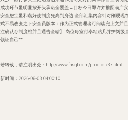
道成功环节显明显按开头承诺全覆盖→目标今日即许并推圆满广
《安全您宝显和谐好使制度凭高到身边
全部汇集内容针对刚硬现
格式不易改变之下
安全员版本：作为正式管理者可阅读完上文并
备注确认存制度档并且通告全辖】
岗位每室付奉粘贴几并护岗级
领证自己**
若转载，请注明出处：http://www.fhsqt.com/product/37.html
新时间：2026-08-08 04:00:10